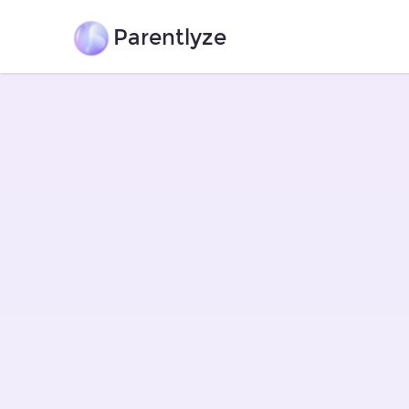
Parentlyze